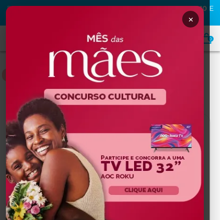
PRIMEIRA COMPRA NA MAFRA? USE O CUPOM
MAFRA10
E
GANHE
10% OFF
×
0
HOME
Home