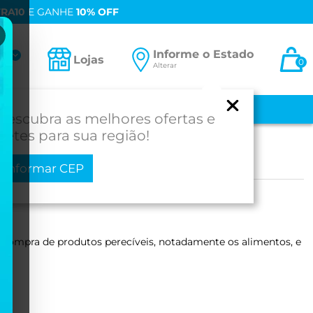
0% OFF
Informe o Estado
ta
Lojas
0
Alterar
-se
 E BEBÊ
MEDICAMENTOS
MOBILIDADE
PROD. PARA SAÚDE
Descubra as melhores ofertas e
fretes para sua região!
Informar CEP
a compra de produtos perecíveis, notadamente os alimentos, e