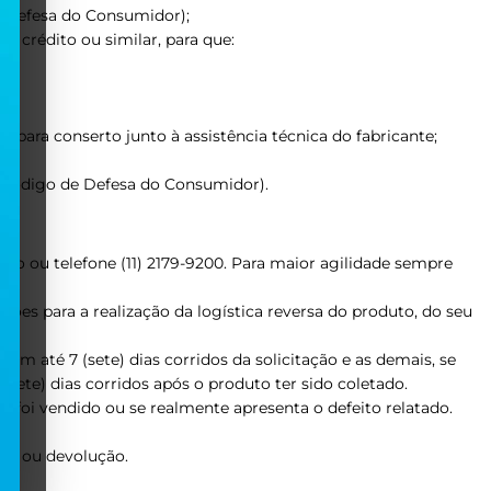
de Defesa do Consumidor);
e crédito ou similar, para que:
do para conserto junto à assistência técnica do fabricante;
do Código de Defesa do Consumidor).
sco ou telefone (11) 2179-9200. Para maior agilidade sempre
ruções para a realização da logística reversa do produto, do seu
a em até 7 (sete) dias corridos da solicitação e as demais, se
sete) dias corridos após o produto ter sido coletado.
e foi vendido ou se realmente apresenta o defeito relatado.
oca ou devolução.