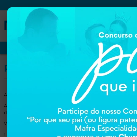
PRIME
VER TUDO
PROMOÇÕES
NUTRIÇÃO
DERMOCOSM
Politica de Troca e Devol
ATENÇÃO:
A Política de Troca, Devolução e Arrependimento sofreu uma 
de medicamentos, nos termos da lei 14.010/2020, prevista para
Você poderá trocar ou devolver qualquer produto adquirido em
1 - Motivos e prazos para solicitação: