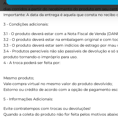
A Mafra Delivery tem o compromisso e o interesse de realiza
dias corridos a partir do recebimento do produto em seu cent
Importante: A data da entrega é aquela que consta no recibo de
3 - Condições adicionais:
3.1 - O produto deverá estar com a Nota Fiscal de Venda (DAN
3.2 - O produto deverá estar na embalagem original e com tod
3.3 - O produto deverá estar sem indícios de estrago por mau 
3.4 - Produtos perecíveis não são passíveis de devolução e s
produto tornando-o impróprio para uso.
4 - A troca poderá ser feita por:
Mesmo produto;
Vale-compra virtual no mesmo valor do produto devolvido;
Estorno ou crédito de acordo com a opção de pagamento es
5 - Informações Adicionais:
Evite contratempos com trocas ou devoluções!
Quando a coleta do produto não for feita pelos motivos abaix