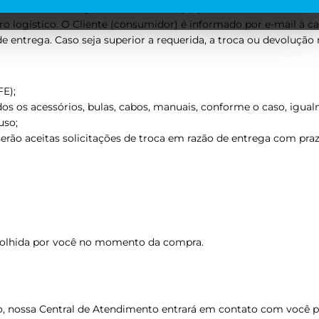
r trocas ou devoluções no menor tempo possível, contudo, em ca
ro logístico. O Cliente (consumidor) é informado por e-mail à c
 entrega. Caso seja superior a requerida, a troca ou devolução n
FE);
os os acessórios, bulas, cabos, manuais, conforme o caso, igua
uso;
ó serão aceitas solicitações de troca em razão de entrega com p
colhida por você no momento da compra.
o, nossa Central de Atendimento entrará em contato com você p