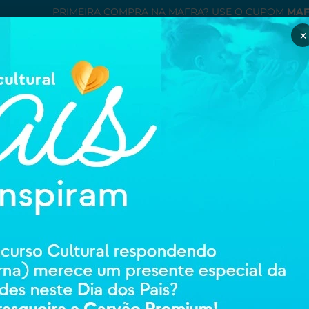
IRA COMPRA NA MAFRA? USE O CUPOM
MAFRA10
E GANHE
1
×
Minha con
entre ou cadastre
ÉTICOS
ORTOPEDIA E REABILITAÇAO
HIGIENE E CUIDADOS PESSOAIS
MAMÃE
ução/Reembolso
modificação durante a pandemia da covid-19, não se aplicando 
 ficar em vigor até 30 de outubro de 2020.
 nossa loja virtual mediante as condições abaixo: