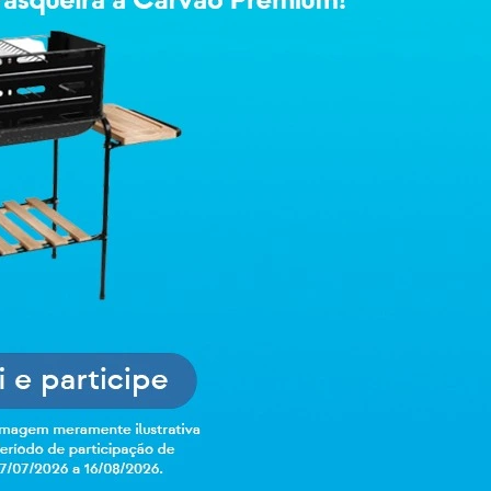
 partir do recebimento do produto; (conforme Art. 49 do Código 
necedor à instituição financeira ou à administradora do cartão d
ura já tenha sido realizado.
a partir do recebimento do produto;
r do recebimento do produto. Após esse prazo o produto será envia
r).
orridos a partir do recebimento do produto; (conforme Art. 49 
 contato com nossa Central de Atendimento, através do Fale Cono
scal da compra do produto.
espondida no prazo de 2 dias úteis com as providências ou as inst
zadas 3 tentativas de coleta do produto em seu endereço: a primeir
. A entrega em nosso centro logístico ocorrerá também em até 7 (
, para certificar de que está nas mesmas condições daquelas qu
, elaboração do relatório de aceite ou recusa do produto para tr