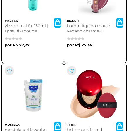
VIZZELA
RICOSTI
vizzela real fix 150ml |
batom líquido matte
spray fixador de
vegano charme |
maquiagem
ricosti
R$ 72,27
R$ 25,34
MUSTELA
TIRTIR
mustela gel lavante
tirtir mask fit red