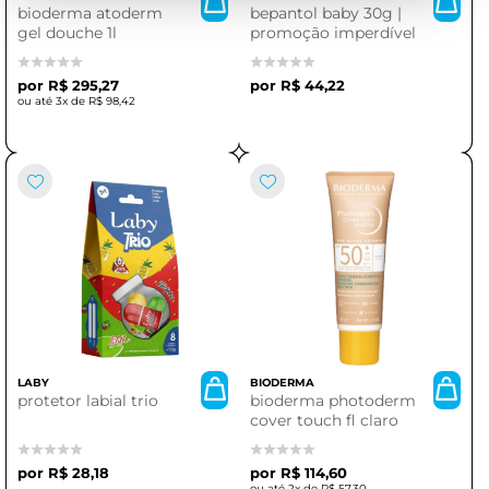
bioderma atoderm
bepantol baby 30g |
gel douche 1l
promoção imperdível
R$ 295,27
R$ 44,22
3x de
R$ 98,42
LABY
BIODERMA
protetor labial trio
bioderma photoderm
cover touch fl claro
R$ 28,18
R$ 114,60
2x de
R$ 57,30