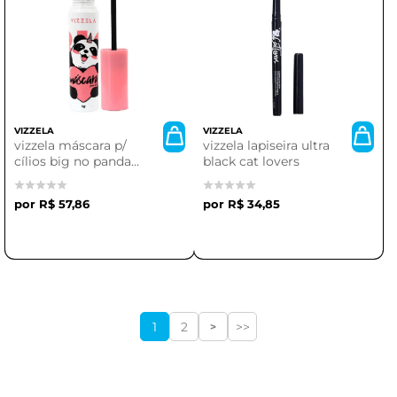
VIZZELA
VIZZELA
vizzela máscara p/
vizzela lapiseira ultra
cílios big no panda
black cat lovers
volume preta
R$ 57,86
R$ 34,85
1
2
>>
>