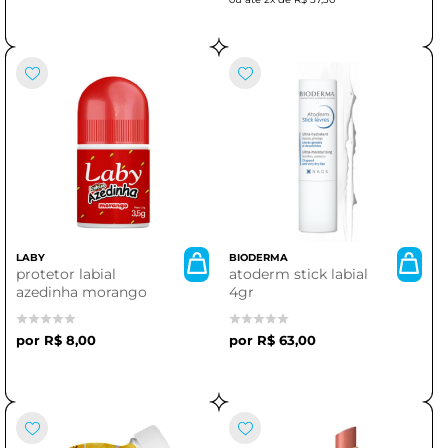
LABY
BIODERMA
protetor labial
atoderm stick labial
azedinha morango
4gr
R$ 8,00
R$ 63,00