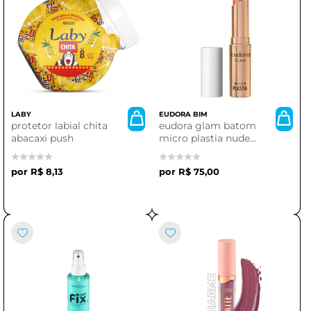
LABY
EUDORA BIM
protetor labial chita
eudora glam batom
abacaxi push
micro plastia nude
rosado 3,3g
R$ 8,13
R$ 75,00