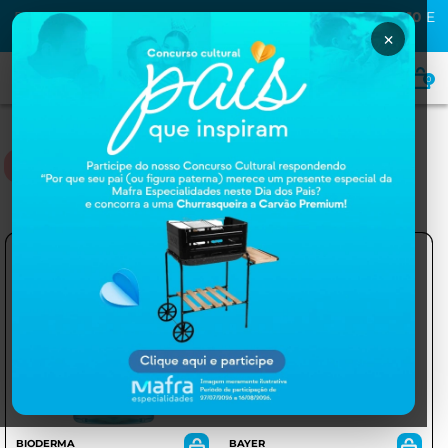
PRIMEIRA COMPRA NA MAFRA? USE O CUPOM
MAFRA10
E
GANHE
10% OFF
×
0
MAQUIAGEM
BIODERMA
BAYER