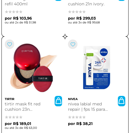
refil 400ml
cushion 21n ivory.
R$ 103,96
R$ 299,03
2x de
R$ 51,98
3x de
R$ 99,68
TIRTIR
NIVEA
tirtir mask fit red
nivea labial med
cushion 23n
repair | fps 15 para
sand(mini)
proteção e
hidratação
R$ 189,01
R$ 38,21
3x de
R$ 63,00