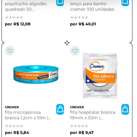
piquitucho algodão
lenço para banho
quadrado 50
cremer 100 unidades
unidades | ideal para
cuidados com a pele
R$ 12,08
R$ 40,01
CREMER
CREMER
fita microporosa
fita hospitalar branca
branca 1,2cm x 10m |
19mm x 50m |
adesivo de alta
cremer
qualidade
R$ 5,84
R$ 9,47