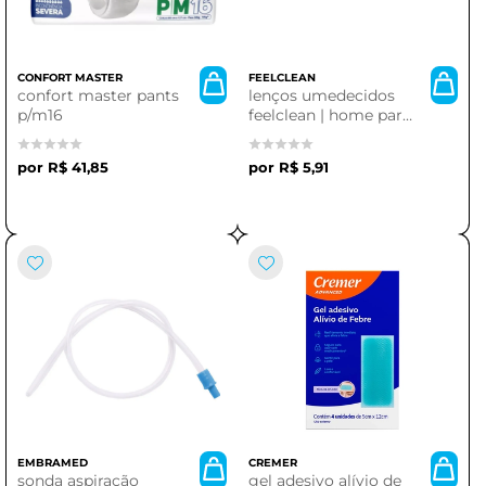
CONFORT MASTER
FEELCLEAN
confort master pants
lenços umedecidos
p/m16
feelclean | home para
banheiro - 30
unidades
R$ 41,85
R$ 5,91
EMBRAMED
CREMER
sonda aspiração
gel adesivo alívio de