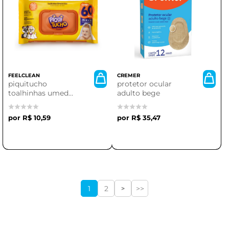
FEELCLEAN
CREMER
piquitucho
protetor ocular
toalhinhas umed
adulto bege
premium | 60
unidades
R$ 10,59
R$ 35,47
1
2
>>
>