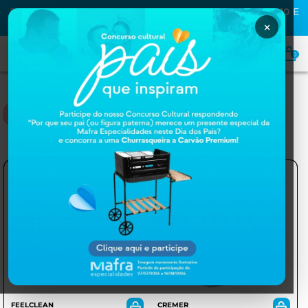
PRIMEIRA COMPRA NA MAFRA? USE O CUPOM
MAFRA10
E
GANHE
10% OFF
×
0
PROD. PARA SAÚDE
FEELCLEAN
CREMER