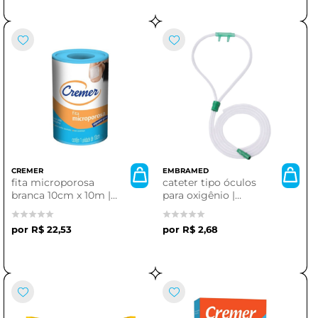
CREMER
EMBRAMED
fita microporosa
cateter tipo óculos
branca 10cm x 10m |
para oxigênio |
cremer
acesso aprimorado e
conforto
R$ 22,53
R$ 2,68