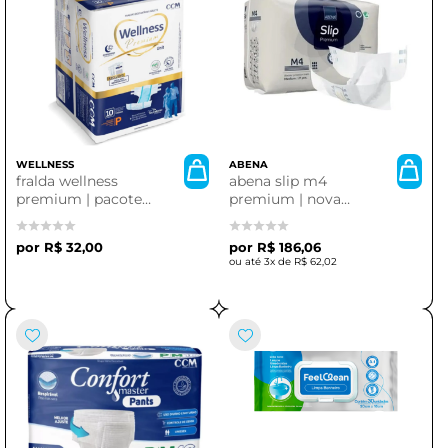
WELLNESS
ABENA
fralda wellness
abena slip m4
premium | pacote
premium | nova
com 10 unidades
embalagem
R$ 32,00
R$ 186,06
3x de
R$ 62,02