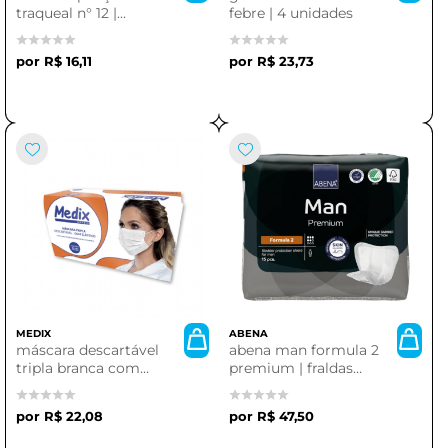
traqueal n° 12 |
febre | 4 unidades
acessório essencial
para saúde
R$ 16,11
R$ 23,73
MEDIX
ABENA
máscara descartável
abena man formula 2
tripla branca com
premium | fraldas
elástico | caixa com
adulto absorventes
50 unidades (medix)
R$ 22,08
R$ 47,50