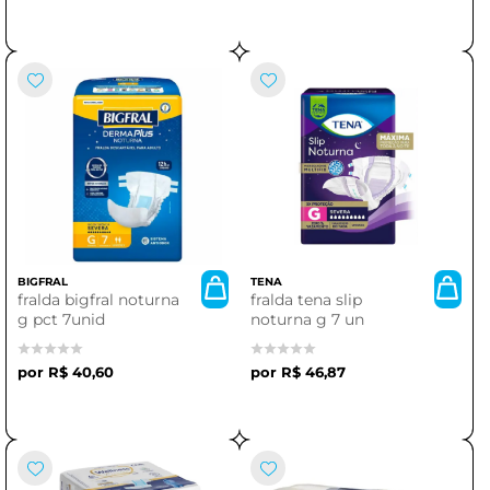
BIGFRAL
TENA
fralda bigfral noturna
fralda tena slip
g pct 7unid
noturna g 7 un
R$ 40,60
R$ 46,87