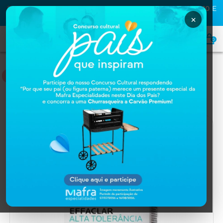
PRIMEIRA COMPRA NA MAFRA? USE O CUPOM
MAFRA10
E
GANHE
10% OFF
×
0
HOME
Home