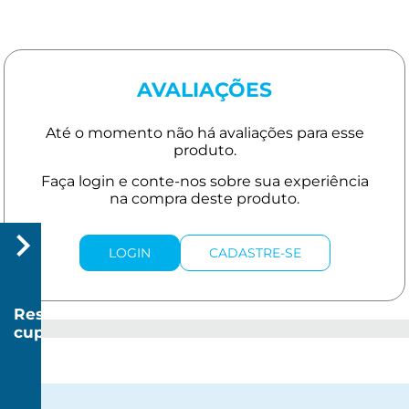
AVALIAÇÕES
LOGIN
CADASTRE-SE
Resgatar
cupom
R$
20