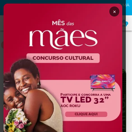
FRETE GRÁTIS
PARA TODO BRASIL NAS COMPRAS ACIMA
DE
R$399,00
×
0
JOELHEIRAS E TENSORES
Home
ORTOPEDIA E REABILITAÇAO
Joelheiras e Tensores