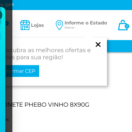
0% OFF
Informe o Estado
ta
Lojas
0
Alterar
-se
 E BEBÊ
MEDICAMENTOS
MOBILIDADE
PROD. PARA SAÚDE
Descubra as melhores ofertas e
fretes para sua região!
Informar CEP
ONETE PHEBO VINHO 8X90G
ações