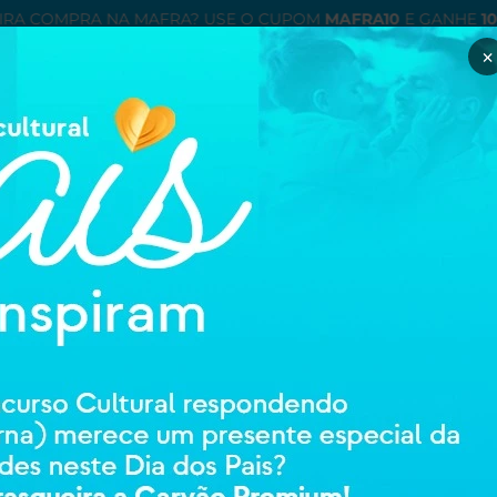
IRA COMPRA NA MAFRA? USE O CUPOM
MAFRA10
E GANHE
1
×
Minha con
entre ou cadastre
ÉTICOS
ORTOPEDIA E REABILITAÇAO
HIGIENE E CUIDADOS PESSOAIS
MAMÃE
GRANADO
GRANADO SAB
53657
0 avali