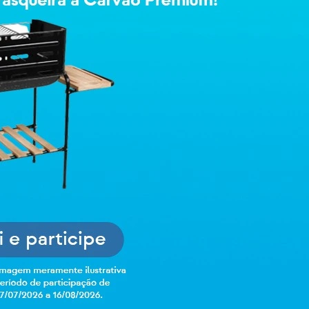
R$ 39,91
Selecione o es
Insira o CEP para 
Não sei meu CEP
-
+