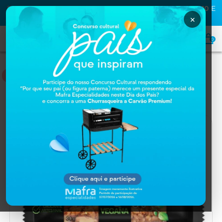
PRIMEIRA COMPRA NA MAFRA? USE O CUPOM
MAFRA10
E
GANHE
10% OFF
×
0
NUTRIÇÃO
Home
NUTRIÇÃO