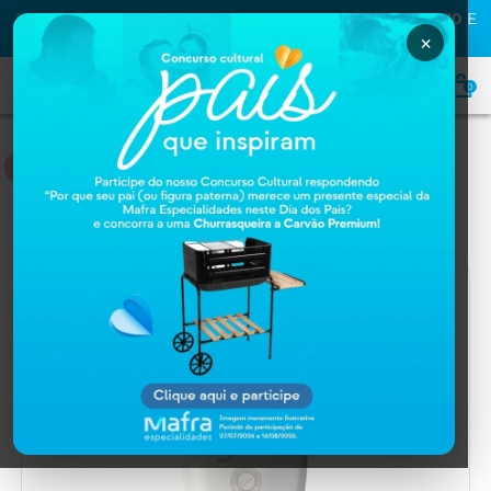
PRIMEIRA COMPRA NA MAFRA? USE O CUPOM
MAFRA10
E
GANHE
10% OFF
×
0
DERMOCOSMÉTICOS
Home
DERMOCOSMÉTICOS