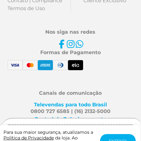
Contato | Compliance
Cliente Exclusivo
Termos de Uso
Nos siga nas redes
Formas de Pagamento
Canais de comunicação
Televendas para todo Brasil
0800 727 6585 | (16) 2132-5000
Central de Relacionamento
Fale Conosco
Para sua maior segurança, atualizamos a
Gostaria de receber notificação quando
Política de Privacidade
da loja. Ao
este produto estiver disponível?
ENTENDI