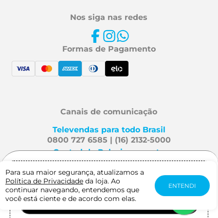
Nos siga nas redes
Formas de Pagamento
Canais de comunicação
Televendas para todo Brasil
0800 727 6585 | (16) 2132-5000
Central de Relacionamento
Fale Conosco
Para sua maior segurança, atualizamos a
Gostaria de receber notificação quando
Política de Privacidade
da loja. Ao
este produto estiver disponível?
ENTENDI
continuar navegando, entendemos que
Mafra Especialidades é uma
você está ciente e de acordo com elas.
AVISE-ME QUANDO CHEGAR
marca Viveo. Direitos reservados