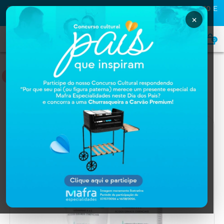
PRIMEIRA COMPRA NA MAFRA? USE O CUPOM
MAFRA10
E
GANHE
10% OFF
×
0
HOME
Home