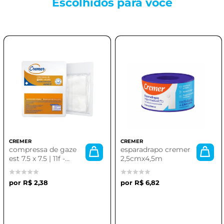
Escolhidos para
você
CREMER
CREMER
compressa de gaze
esparadrapo cremer
est 7.5 x 7.5 | 11f -
2,5cmx4,5m
pacote com 10
unidades cremer
R$ 2,38
R$ 6,82