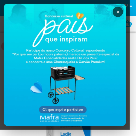
PRIMEIRA COMPRA NA MAFRA? USE O CUPOM
MAFRA10
E
GANHE
10% OFF
×
0
NUTRIÇÃO
Home
NUTRIÇÃO