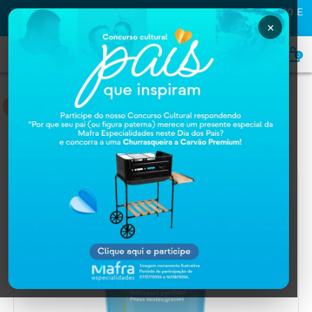
PRIMEIRA COMPRA NA MAFRA? USE O CUPOM
MAFRA10
E
GANHE
10% OFF
×
0
HOME
Home