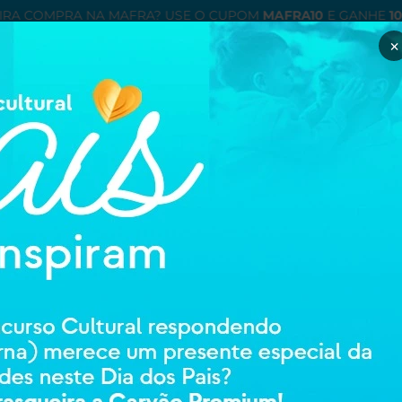
×
Minha con
entre ou cadastre
ÉTICOS
ORTOPEDIA E REABILITAÇAO
HIGIENE E CUIDADOS PESSOAIS
MAMÃE
BANANA BOAT
BANANA BOAT
60ML
28814
0 avali