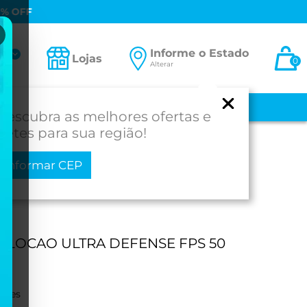
FRETE GRÁTIS
PARA TODO BRASIL NAS COMPRAS ACIMA DE
Informe o Estado
ta
Lojas
0
Alterar
-se
 E BEBÊ
MEDICAMENTOS
MOBILIDADE
PROD. PARA SAÚDE
Descubra as melhores ofertas e
fretes para sua região!
Informar CEP
 LOCAO ULTRA DEFENSE FPS 50
ações