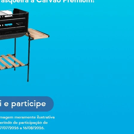
Selecione o es
Go
A