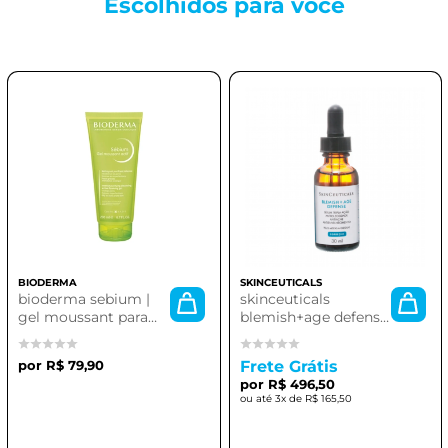
Escolhidos para
você
BIODERMA
SKINCEUTICALS
bioderma sebium |
skinceuticals
gel moussant para
blemish+age defense
pele oleosa
30ml*.
R$ 79,90
Frete Grátis
R$ 496,50
3x de
R$ 165,50