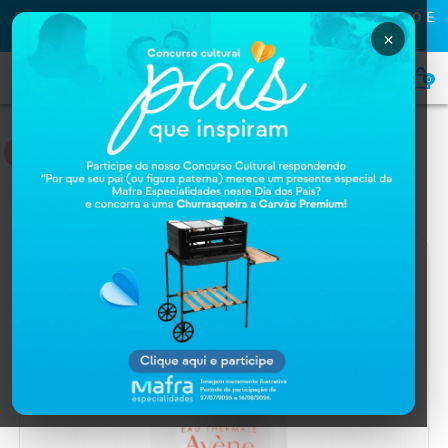
PRIMEIRA COMPRA NA MAFRA? USE O CUPOM
MAFRA10
E
GANHE
10% OFF
×
0
DERMOCOSMÉTICOS
Home
DERMOCOSMÉTICOS