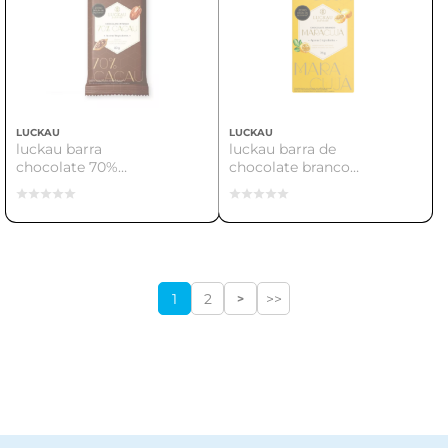
LUCKAU
LUCKAU
luckau barra
luckau barra de
chocolate 70%
chocolate branco
vegano 20g.
maracuja 75g
1
2
>>
>