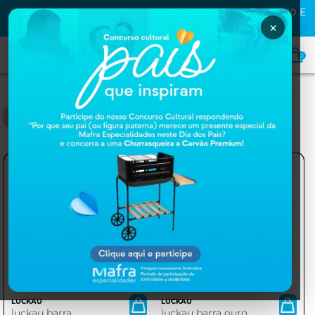
PRIMEIRA COMPRA NA MAFRA? USE O CUPOM
MAFRA10
E
GANHE
10% OFF
×
0
LUCKAU
LUCKAU
LUCKAU
luckau barra
luckau barra ouro