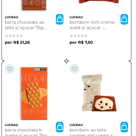
LUCKAU
LUCKAU
barra chocolate ao
bombom 54% creme
leite s/ açucar 75g-
avelã s/ açucar -
luckau.
luckau.
R$ 21,26
R$ 7,50
LUCKAU
LUCKAU
barra chocolate b
bombom ao leite
d.leite s/ açucar 75g -
cookies and cream s/