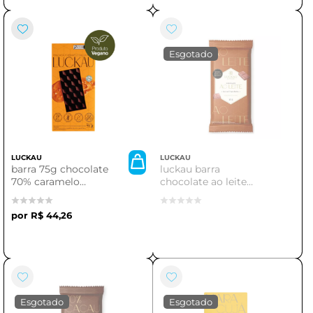
LUCKAU
LUCKAU
barra 75g chocolate
luckau barra
70% caramelo
chocolate ao leite
salgado sem
20g
gluten/lactose/adicao
R$ 44,26
acucar