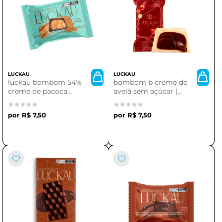
LUCKAU
LUCKAU
luckau bombom 54%
bombom b creme de
creme de pacoca
avelã sem açúcar |
cremosa
luckau
R$ 7,50
R$ 7,50