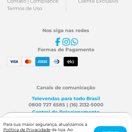
Contato | Compliance
Cliente Exclusivo
Termos de Uso
Nos siga nas redes
Formas de Pagamento
Canais de comunicação
Televendas para todo Brasil
0800 727 6585 | (16) 2132-5000
Central de Relacionamento
Fale Conosco
Para sua maior segurança, atualizamos a
R$ 37,56
Política de Privacidade
da loja. Ao
-
+