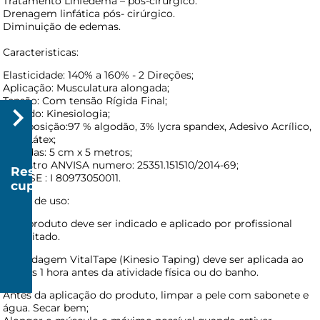
Tratamento Linfedema – pós-cirúrgico.
Drenagem linfática pós- cirúrgico.
Diminuição de edemas.
Caracteristicas:
Elasticidade: 140% a 160% - 2 Direções;
Aplicação: Musculatura alongada;
Tensão: Com tensão Rígida Final;
Método: Kinesiologia;
Composição:97 % algodão, 3% lycra spandex, Adesivo Acrílico,
sem Látex;
Medidas: 5 cm x 5 metros;
Cadastro ANVISA numero: 25351.151510/2014-69;
Resgatar
CLASSE : I 80973050011.
cupom
Modo de uso:
R$
20
Este produto deve ser indicado e aplicado por profissional
capacitado.
A bandagem VitalTape (Kinesio Taping) deve ser aplicada ao
menos 1 hora antes da atividade física ou do banho.
R$
150
Antes da aplicação do produto, limpar a pele com sabonete e
água. Secar bem;