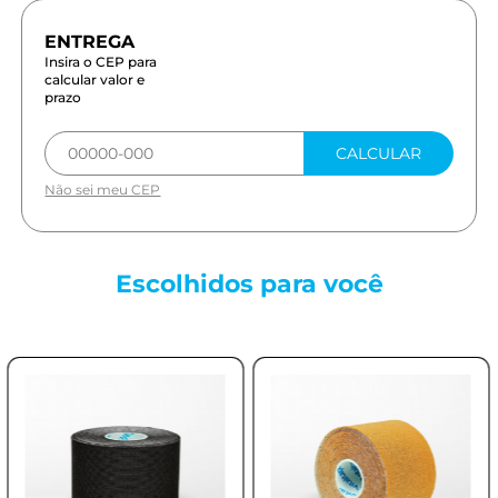
Insira o CEP para
calcular valor e
prazo
CALCULAR
Não sei meu CEP
Escolhidos para
você