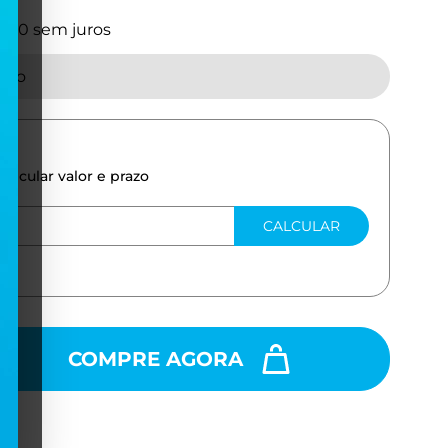
9,30
sem juros
tado
calcular valor e prazo
CALCULAR
COMPRE AGORA