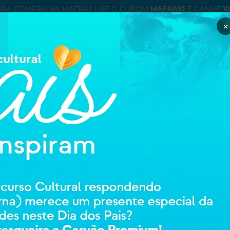
IRA COMPRA NA MAFRA? USE O CUPOM
MAFRA10
E GANHE
1
×
Minha con
entre ou cadastre
ÉTICOS
ORTOPEDIA E REABILITAÇAO
HIGIENE E CUIDADOS PESSOAIS
MAMÃE
VICHY
VICHY MINERA
36087
0 avali