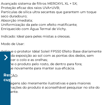
Avançado sistema de filtros MEROXYL XL + SX;
Proteção eficaz dos raios UVA+UVB;
Partículas de sílica ultra secantes que garantem um toque
seco duradouro;
Absorção imediata;
Uniformização da pele com efeito matificante;
Enriquecido com Água Termal de Vichy.
Indicado: Ideal para peles mistas a oleosas.
Modo de Usar:
Aplique o protetor Idéal Soleil FPS50 Efeito Base diariamente
antes da exposição ao sol com as pontas dos dedos, sem
esquecer o colo e as orelhas;
Espalhe o produto pelo rosto, de dentro para fora;
Aplique novamente para manter sua eficácia.
Resgatar
ATENÇÃO:
cupom
As imagens são meramente ilustrativas e para maiores
R$
informações do produto é aconselhável pesquisar no site do
20
fabricante.