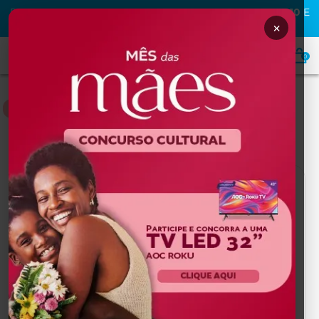
PRIMEIRA COMPRA NA MAFRA? USE O CUPOM
MAFRA10
E
GANHE
10% OFF
×
0
NUTRIÇÃO
Home
NUTRIÇÃO