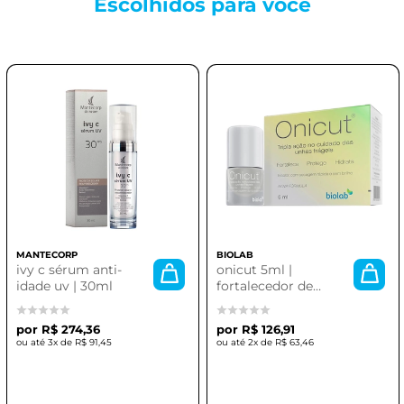
Escolhidos para
você
MANTECORP
BIOLAB
ivy c sérum anti-
onicut 5ml |
idade uv | 30ml
fortalecedor de
unhas professional
R$ 274,36
R$ 126,91
3x de
R$ 91,45
2x de
R$ 63,46