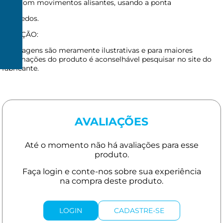
fora, com movimentos alisantes, usando a ponta
R$
20
dos dedos.
ATENÇÃO:
As imagens são meramente ilustrativas e para maiores
informações do produto é aconselhável pesquisar no site do
R$
fabricante.
150
AVALIAÇÕES
LOGIN
CADASTRE-SE