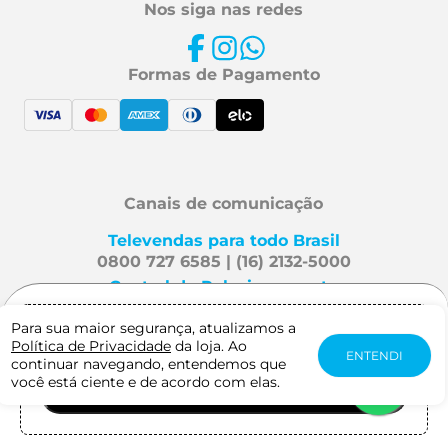
Nos siga nas redes
Formas de Pagamento
Canais de comunicação
Televendas para todo Brasil
0800 727 6585 | (16) 2132-5000
Central de Relacionamento
Fale Conosco
Para sua maior segurança, atualizamos a
Gostaria de receber notificação quando
Política de Privacidade
da loja. Ao
este produto estiver disponível?
ENTENDI
continuar navegando, entendemos que
Mafra Especialidades é uma
você está ciente e de acordo com elas.
AVISE-ME QUANDO CHEGAR
marca Viveo. Direitos reservados
2026