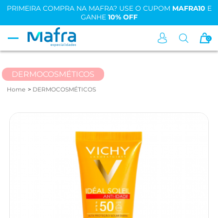
PRIMEIRA COMPRA NA MAFRA? USE O CUPOM
MAFRA10
E
GANHE
10% OFF
0
DERMOCOSMÉTICOS
Home
DERMOCOSMÉTICOS