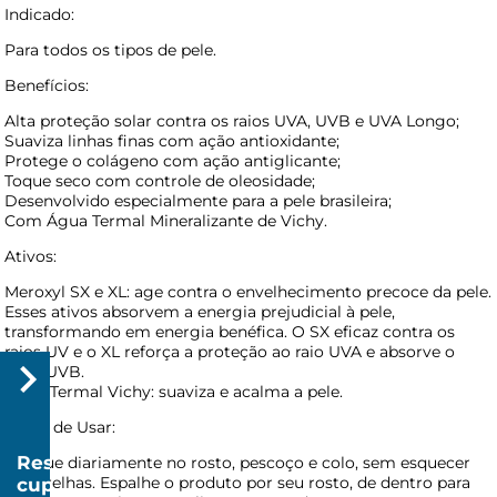
Indicado:
Para todos os tipos de pele.
Benefícios:
Alta proteção solar contra os raios UVA, UVB e UVA Longo;
Suaviza linhas finas com ação antioxidante;
Protege o colágeno com ação antiglicante;
Toque seco com controle de oleosidade;
Desenvolvido especialmente para a pele brasileira;
Com Água Termal Mineralizante de Vichy.
Ativos:
Meroxyl SX e XL: age contra o envelhecimento precoce da pele.
Esses ativos absorvem a energia prejudicial à pele,
transformando em energia benéfica. O SX eficaz contra os
raios UV e o XL reforça a proteção ao raio UVA e absorve o
raios UVB.
Água Termal Vichy: suaviza e acalma a pele.
Modo de Usar:
Resgatar
Aplique diariamente no rosto, pescoço e colo, sem esquecer
das orelhas. Espalhe o produto por seu rosto, de dentro para
cupom