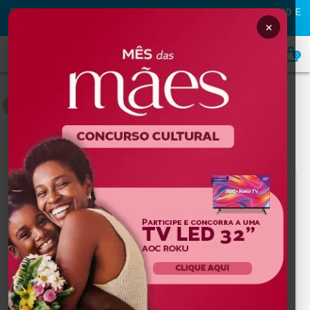
PRIMEIRA COMPRA NA MAFRA? USE O CUPOM
MAFRA10
E
GANHE
10% OFF
×
0
DERMOCOSMÉTICOS
Home
DERMOCOSMÉTICOS