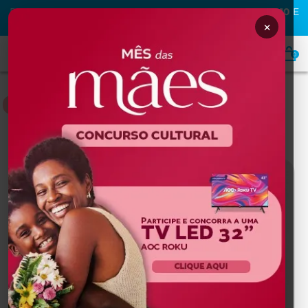
PRIMEIRA COMPRA NA MAFRA? USE O CUPOM
MAFRA10
E
GANHE
10% OFF
×
0
ROUPAS DE PROTEÇÃO
Home
ROUPAS DE PROTEÇÃO