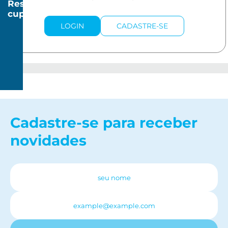
Resgatar
cupom
R$
LOGIN
CADASTRE-SE
20
R$
150
Cadastre-se para receber
novidades