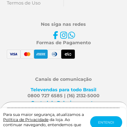
Termos de Uso
Nos siga nas redes
Formas de Pagamento
Canais de comunicação
Televendas para todo Brasil
0800 727 6585 | (16) 2132-5000
Central de Relacionamento
Fale Conosco
Para sua maior segurança, atualizamos a
Gostaria de receber notificação quando
Política de Privacidade
da loja. Ao
este produto estiver disponível?
ENTENDI
continuar navegando, entendemos que