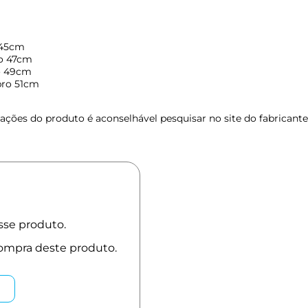
 45cm
o 47cm
o 49cm
bro 51cm
ções do produto é aconselhável pesquisar no site do fabricante