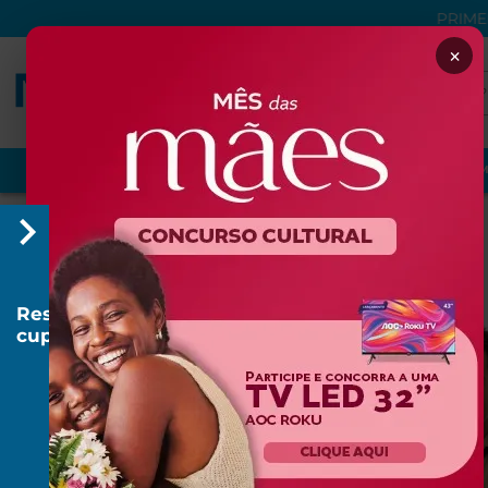
PRIME
×
VER TUDO
PROMOÇÕES
NUTRIÇÃO
DERMOCOSM
ORTOPEDIA E REABILITAÇAO
Home
ORTOPEDIA E REABILITAÇAO
Resgatar
cupom
R$
20
R$