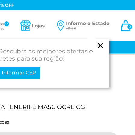
0% OFF
Informe o Estado
ta
Lojas
0
Alterar
-se
 E BEBÊ
MEDICAMENTOS
MOBILIDADE
PROD. PARA SAÚDE
Descubra as melhores ofertas e
fretes para sua região!
Informar CEP
SA TENERIFE MASC OCRE GG
ações