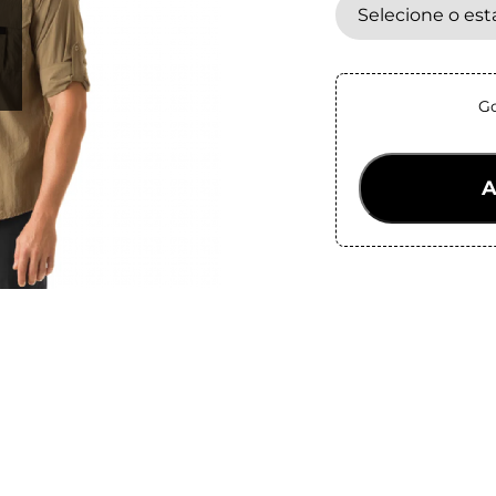
Selecione o es
Go
A