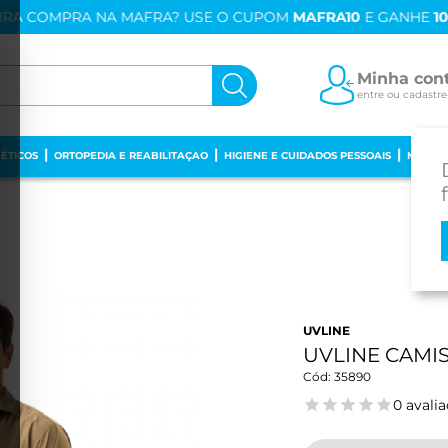
IRA COMPRA NA MAFRA? USE O CUPOM
MAFRA10
E GANHE
1
Minha con
entre ou cadastre
ÉTICOS
ORTOPEDIA E REABILITAÇAO
HIGIENE E CUIDADOS PESSOAIS
MAMÃE
UVLINE
UVLINE CAMI
35890
0 avali