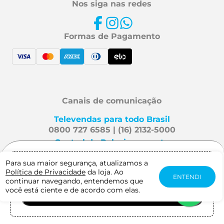
Nos siga nas redes
Formas de Pagamento
Canais de comunicação
Televendas para todo Brasil
0800 727 6585 | (16) 2132-5000
Central de Relacionamento
Fale Conosco
Para sua maior segurança, atualizamos a
Gostaria de receber notificação quando
Política de Privacidade
da loja. Ao
este produto estiver disponível?
ENTENDI
continuar navegando, entendemos que
Mafra Especialidades é uma
você está ciente e de acordo com elas.
AVISE-ME QUANDO CHEGAR
marca Viveo. Direitos reservados
2026