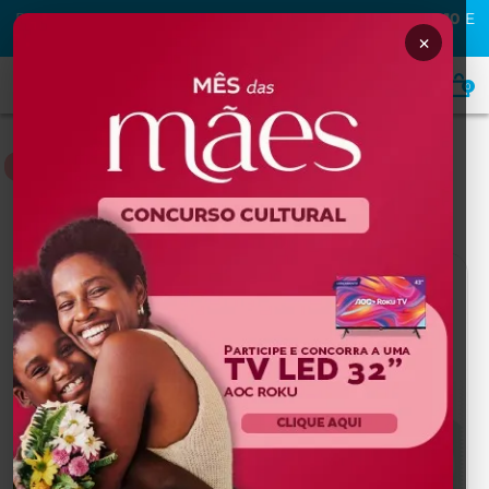
PRIMEIRA COMPRA NA MAFRA? USE O CUPOM
MAFRA10
E
GANHE
10% OFF
×
0
NUTRIÇÃO
Home
NUTRIÇÃO