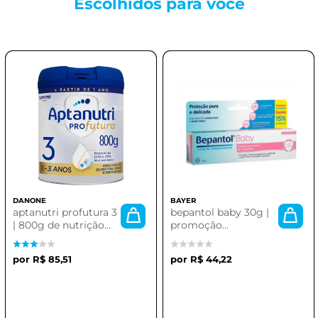
Escolhidos para
você
DANONE
BAYER
aptanutri profutura 3
bepantol baby 30g |
| 800g de nutrição
promoção
avançada
imperdível
R$ 85,51
R$ 44,22