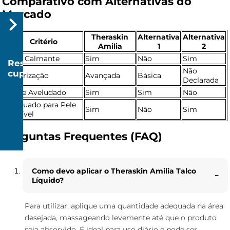
Comparativo com Alternativas do
Mercado
Theraskin
Alternativa
Alternativa
Critério
Amilia
1
2
Ação Calmante
Sim
Não
Sim
Resgatar
Não
cupom
Cicatrização
Avançada
Básica
Declarada
R$
Toque Aveludado
Sim
Sim
Não
20
Adequado para Pele
Sim
Não
Sim
Sensível
Perguntas Frequentes (FAQ)
R$
150
Como devo aplicar o Theraskin Amilia Talco
Líquido?
Para utilizar, aplique uma quantidade adequada na área
desejada, massageando levemente até que o produto
seja absorvido. É ideal para uso diário e pode ser