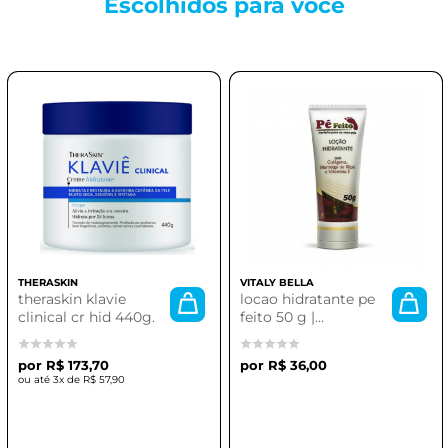
Escolhidos para
você
THERASKIN
VITALY BELLA
theraskin klavie
locao hidratante pe
clinical cr hid 440g.
feito 50 g |
hidratação profunda
para seus pés
R$ 173,70
R$ 36,00
3x de
R$ 57,90