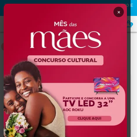
PRIMEIRA COMPRA NA MAFRA? USE O CUPOM
MAFRA10
E
GANHE
10% OFF
×
0
HOME
Home