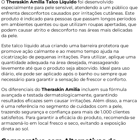
O
Theraskin Amilia Talco Líquido
foi desenvolvido
especialmente para pele sensível, atendendo a um público que
enfrenta desconfortos causados por irritações cutâneas. Este
produto é indicado para pessoas que passam longos períodos
em ambientes quentes ou que utilizam roupas apertadas, que
podem causar atrito e desconforto nas áreas mais delicadas
da pele.
Este talco líquido atua criando uma barreira protetora que
promove ação calmante e ao mesmo tempo ajuda na
cicatrização de pequenas irritações. Para utilizar, aplique uma
quantidade adequada na área desejada, massageando
levemente até que o produto seja absorvido. Ideal para uso
diário, ele pode ser aplicado após o banho ou sempre que
necessário para garantir a sensação de frescor e conforto.
Os diferenciais do
Theraskin Amilia
incluem sua fórmula
avançada e testada dermatologicamente, garantindo
resultados eficazes sem causar irritações. Além disso, a marca
é uma referência no segmento de cuidados com a pele,
trazendo segurança e confiança para mais de 1.000 clientes
satisfeitos. Para garantir a eficácia do produto, recomenda-se
armazená-lo em local fresco e seco, evitando a exposição
direta ao sol.