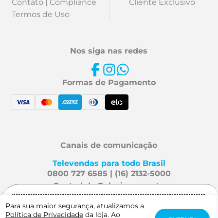
Contato | Compliance
Cliente Exclusivo
Termos de Uso
Nos siga nas redes
Formas de Pagamento
Canais de comunicação
Televendas para todo Brasil
0800 727 6585 | (16) 2132-5000
Central de Relacionamento
Fale Conosco
Para sua maior segurança, atualizamos a
Gostaria de receber notificação quando
Política de Privacidade
da loja. Ao
este produto estiver disponível?