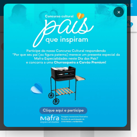
PRIMEIRA COMPRA NA MAFRA? USE O CUPOM
MAFRA10
E
GANHE
10% OFF
×
0
MEDICAMENTOS
Home
MEDICAMENTOS