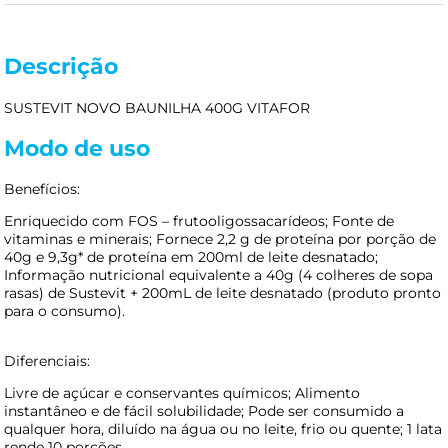
Descrição
SUSTEVIT NOVO BAUNILHA 400G VITAFOR
Modo de uso
Benefícios:
Enriquecido com FOS – frutooligossacarídeos; Fonte de
vitaminas e minerais; Fornece 2,2 g de proteína por porção de
40g e 9,3g* de proteína em 200ml de leite desnatado;
Informação nutricional equivalente a 40g (4 colheres de sopa
rasas) de Sustevit + 200mL de leite desnatado (produto pronto
para o consumo).
Diferenciais:
Livre de açúcar e conservantes químicos; Alimento
instantâneo e de fácil solubilidade; Pode ser consumido a
qualquer hora, diluído na água ou no leite, frio ou quente; 1 lata
rende 10 porções.