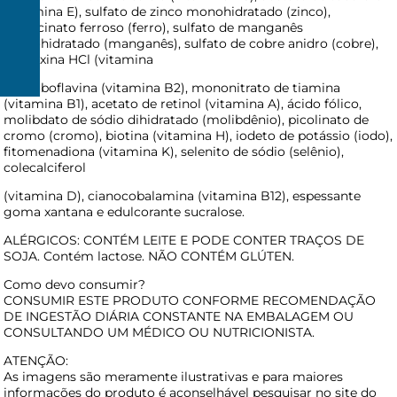
(vitamina E), sulfato de zinco monohidratado (zinco),
bisglicinato ferroso (ferro), sulfato de manganês
monohidratado (manganês), sulfato de cobre anidro (cobre),
piridoxina HCl (vitamina
R$
B6), riboflavina (vitamina B2), mononitrato de tiamina
150
(vitamina B1), acetato de retinol (vitamina A), ácido fólico,
molibdato de sódio dihidratado (molibdênio), picolinato de
cromo (cromo), biotina (vitamina H), iodeto de potássio (iodo),
fitomenadiona (vitamina K), selenito de sódio (selênio),
colecalciferol
(vitamina D), cianocobalamina (vitamina B12), espessante
goma xantana e edulcorante sucralose.
ALÉRGICOS: CONTÉM LEITE E PODE CONTER TRAÇOS DE
SOJA. Contém lactose. NÃO CONTÉM GLÚTEN.
Como devo consumir?
CONSUMIR ESTE PRODUTO CONFORME RECOMENDAÇÃO
DE INGESTÃO DIÁRIA CONSTANTE NA EMBALAGEM OU
CONSULTANDO UM MÉDICO OU NUTRICIONISTA.
ATENÇÃO:
As imagens são meramente ilustrativas e para maiores
informações do produto é aconselhável pesquisar no site do