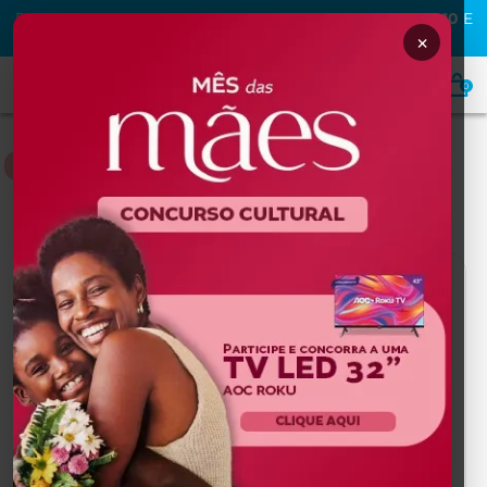
PRIMEIRA COMPRA NA MAFRA? USE O CUPOM
MAFRA10
E
GANHE
10% OFF
×
0
NUTRIÇÃO
Home
NUTRIÇÃO