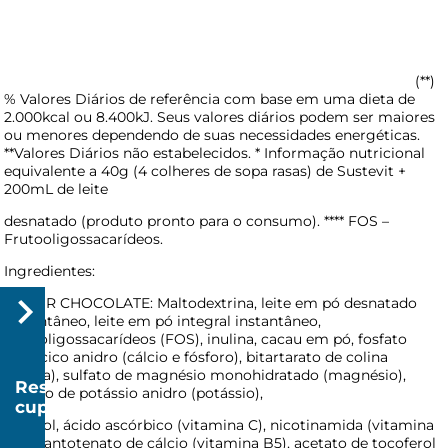
(**)
% Valores Diários de referência com base em uma dieta de
2.000kcal ou 8.400kJ. Seus valores diários podem ser maiores
ou menores dependendo de suas necessidades energéticas.
**Valores Diários não estabelecidos. * Informação nutricional
equivalente a 40g (4 colheres de sopa rasas) de Sustevit +
200mL de leite
desnatado (produto pronto para o consumo). **** FOS –
Frutooligossacarídeos.
Ingredientes:
SABOR CHOCOLATE: Maltodextrina, leite em pó desnatado
instantâneo, leite em pó integral instantâneo,
frutooligossacarídeos (FOS), inulina, cacau em pó, fosfato
tricálcico anidro (cálcio e fósforo), bitartarato de colina
(colina), sulfato de magnésio monohidratado (magnésio),
Resgatar
cloreto de potássio anidro (potássio),
cupom
inositol, ácido ascórbico (vitamina C), nicotinamida (vitamina
R$
B3), pantotenato de cálcio (vitamina B5), acetato de tocoferol
20