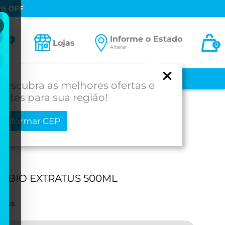
0% OFF
Informe o Estado
ta
Lojas
0
Alterar
-se
 E BEBÊ
MEDICAMENTOS
MOBILIDADE
PROD. PARA SAÚDE
Descubra as melhores ofertas e
fretes para sua região!
Informar CEP
I BIO EXTRATUS 500ML
ações