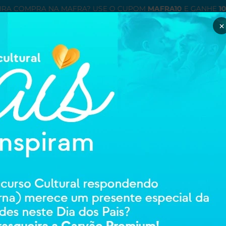
IRA COMPRA NA MAFRA? USE O CUPOM
MAFRA10
E GANHE
1
×
Minha con
entre ou cadastre
ÉTICOS
ORTOPEDIA E REABILITAÇAO
HIGIENE E CUIDADOS PESSOAIS
MAMÃE
BIO EXTRATUS
SH JABORAND
39547
0 avali