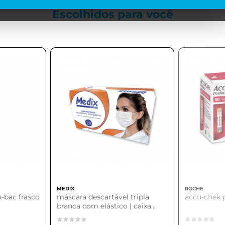
Escolhidos para
você
MEDIX
ROCHE
o-bac frasco
máscara descartável tripla
accu-chek p
branca com elástico | caixa
com 50 unidades (medix)