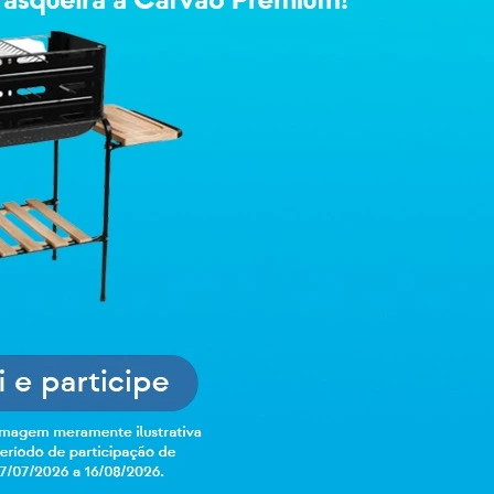
Selecione o es
Go
A