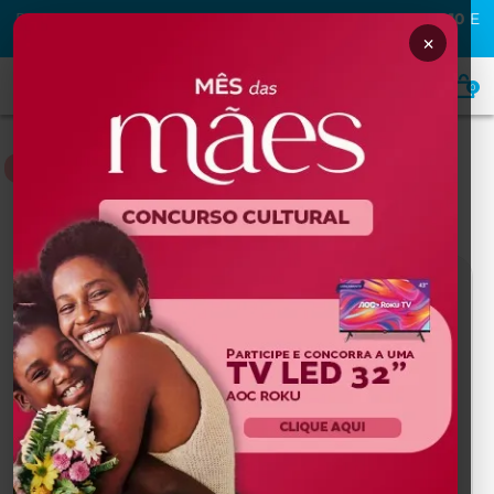
PRIMEIRA COMPRA NA MAFRA? USE O CUPOM
MAFRA10
E
GANHE
10% OFF
×
0
LINHA COREANA E JAPONESA
Home
DERMOCOSMÉTICOS
Linha Coreana e Japonesa