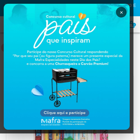
PRIMEIRA COMPRA NA MAFRA? USE O CUPOM
MAFRA10
E
GANHE
10% OFF
×
0
PROD. PARA SAÚDE
Home
PROD. PARA SAÚDE