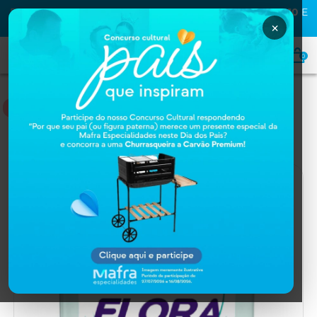
PRIMEIRA COMPRA NA MAFRA? USE O CUPOM
MAFRA10
E
GANHE
10% OFF
×
0
NUTRIÇÃO
Home
NUTRIÇÃO