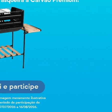
R$ 25,32
Selecione o es
Insira o CEP para 
Não sei meu CEP
-
+