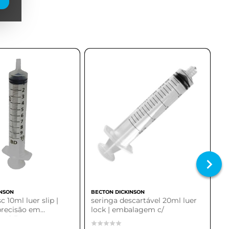
INSON
BECTON DICKINSON
c 10ml luer slip |
seringa descartável 20ml luer
 precisão em
lock | embalagem c/
 médicas