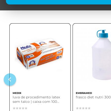
MEDIX
EMBRAMED
luva de procedimento latex
frasco diet nutri 30
sem talco | caixa com 100
unidades (medix)