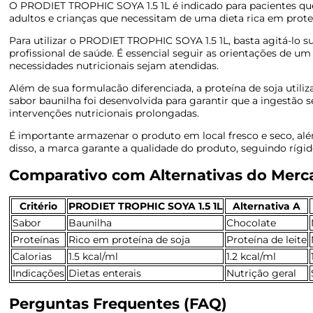
O PRODIET TROPHIC SOYA 1.5 1L é indicado para pacientes que 
adultos e crianças que necessitam de uma dieta rica em prot
Para utilizar o PRODIET TROPHIC SOYA 1.5 1L, basta agitá-lo
profissional de saúde. É essencial seguir as orientações de u
necessidades nutricionais sejam atendidas.
Além de sua formulacão diferenciada, a proteína de soja utili
sabor baunilha foi desenvolvida para garantir que a ingestão
intervenções nutricionais prolongadas.
É importante armazenar o produto em local fresco e seco, alé
disso, a marca garante a qualidade do produto, seguindo rígi
Comparativo com Alternativas do Mer
Critério
PRODIET TROPHIC SOYA 1.5 1L
Alternativa A
Sabor
Baunilha
Chocolate
Proteínas
Rico em proteína de soja
Proteína de leite
Calorias
1.5 kcal/ml
1.2 kcal/ml
Indicações
Dietas enterais
Nutrição geral
Perguntas Frequentes (FAQ)