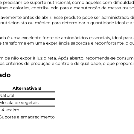
precisam de suporte nutricional, como aqueles com dificuldades
eínas e calorias, contribuindo para a manutenção da massa musc
 suavemente antes de abrir. Esse produto pode ser administrado
m nutricionista ou médico para determinar a quantidade ideal e a
zada é uma excelente fonte de aminoácidos essenciais, ideal para
 se transforme em uma experiência saborosa e reconfortante, o 
m de não expor à luz direta. Após aberto, recomenda-se consumi
dos critérios de produção e controle de qualidade, o que propo
cado
Alternativa B
Natural
Mescla de vegetais
1.4 kcal/ml
Suporte a emagrecimento