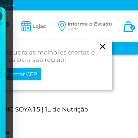
0% OFF
Informe o Estado
ta
Lojas
0
Alterar
-se
 E BEBÊ
MEDICAMENTOS
MOBILIDADE
PROD. PARA SAÚDE
Descubra as melhores ofertas e
fretes para sua região!
Informar CEP
IC SOYA 1.5 | 1L de Nutrição
ações