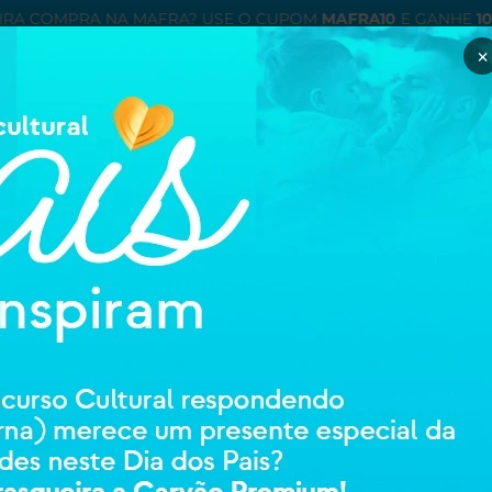
IRA COMPRA NA MAFRA? USE O CUPOM
MAFRA10
E GANHE
1
×
Minha con
entre ou cadastre
ÉTICOS
ORTOPEDIA E REABILITAÇAO
HIGIENE E CUIDADOS PESSOAIS
MAMÃE
PRODIET
PRODIET TROPH
Especializada
14160
0 avali