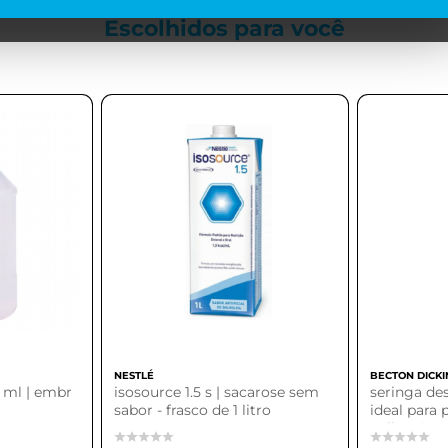
Escolhidos para
você
NESTLÉ
BECTON DICK
0 ml | embr
isosource 1.5 s | sacarose sem
seringa des
sabor - frasco de 1 litro
ideal para
aplicações