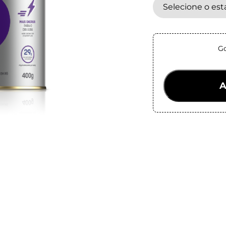
Selecione o es
Go
A