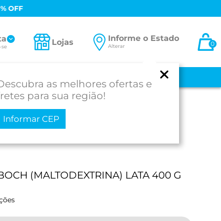
0% OFF
Informe o Estado
ta
Lojas
0
Alterar
-se
 E BEBÊ
MEDICAMENTOS
MOBILIDADE
PROD. PARA SAÚDE
Descubra as melhores ofertas e
fretes para sua região!
Informar CEP
BOCH (MALTODEXTRINA) LATA 400 G
ações