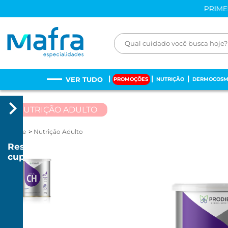
PRIME
VER TUDO
PROMOÇÕES
NUTRIÇÃO
DERMOCOSM
NUTRIÇÃO ADULTO
Home
Nutrição Adulto
Resgatar
cupom
R$
20
R$