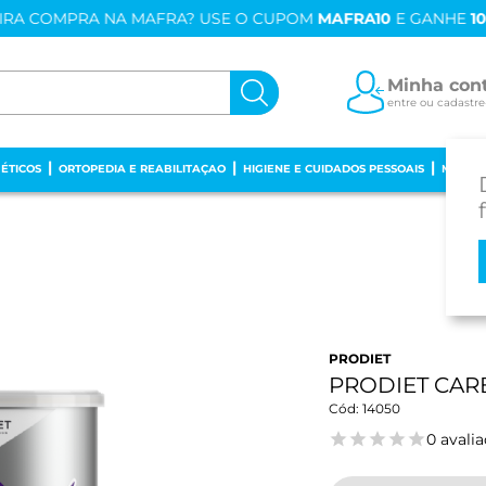
IRA COMPRA NA MAFRA? USE O CUPOM
MAFRA10
E GANHE
1
Minha con
entre ou cadastre
ÉTICOS
ORTOPEDIA E REABILITAÇAO
HIGIENE E CUIDADOS PESSOAIS
MAMÃE
PRODIET
PRODIET CAR
14050
0 avali