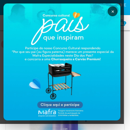
PRIMEIRA COMPRA NA MAFRA? USE O CUPOM
MAFRA10
E
GANHE
10% OFF
×
0
NUTRIÇÃO
Home
NUTRIÇÃO