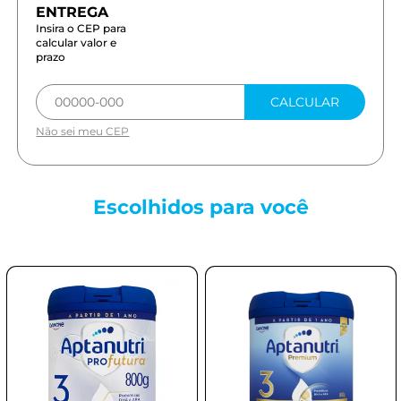
Insira o CEP para
calcular valor e
prazo
CALCULAR
Não sei meu CEP
Escolhidos para
você