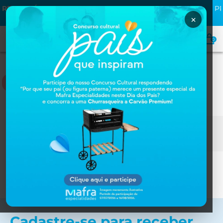
MPRAS ACIMA
PRIMEIRA COMPRA NA MAFRA? USE O CUPO
GANHE
10% OFF
×
0
PIQUITUCHO
Nenhum produto encontrado!
Cadastre-se para receber