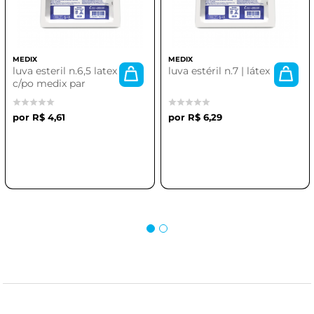
MEDIX
MEDIX
luva esteril n.6,5 latex
luva estéril n.7 | látex
c/po medix par
R$ 4,61
R$ 6,29