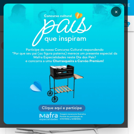
PRIMEIRA COMPRA NA MAFRA? USE O CUPOM
MAFRA10
E
GANHE
10% OFF
×
0
NUTRIÇÃO
Home
NUTRIÇÃO