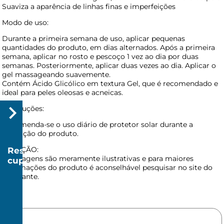
Suaviza a aparência de linhas finas e imperfeições
Modo de uso:
Durante a primeira semana de uso, aplicar pequenas
quantidades do produto, em dias alternados. Após a primeira
semana, aplicar no rosto e pescoço 1 vez ao dia por duas
semanas. Posteriormente, aplicar duas vezes ao dia. Aplicar o
gel massageando suavemente.
Contém Ácido Glicólico em textura Gel, que é recomendado e
ideal para peles oleosas e acneicas.
Precauções:
Recomenda-se o uso diário de protetor solar durante a
utilização do produto.
ATENÇÃO:
Resgatar
As imagens são meramente ilustrativas e para maiores
cupom
informações do produto é aconselhável pesquisar no site do
R$
fabricante.
20