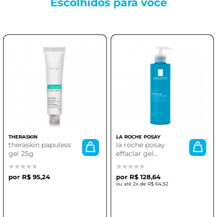
Escolhidos para
você
THERASKIN
LA ROCHE POSAY
theraskin papuless
la roche posay
gel 25g
effaclar gel
concentrado 300g
R$ 95,24
R$ 128,64
2x de
R$ 64,32