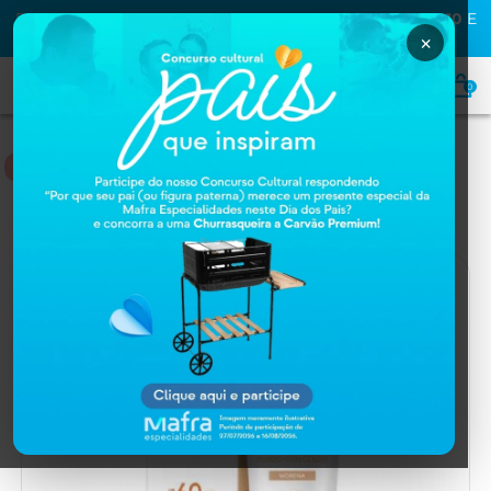
PRIMEIRA COMPRA NA MAFRA? USE O CUPOM
MAFRA10
E
GANHE
10% OFF
×
0
HOME
Home