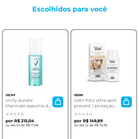
Escolhidos para
você
VICHY
ISDIN
vichy purete
isdin foto ultra spot
thermale espuma de
prevent | proteção
limpeza 150ml
solar eficaz para a
pele
R$ 215,04
R$ 149,89
3x de
R$ 71,68
2x de
R$ 74,95