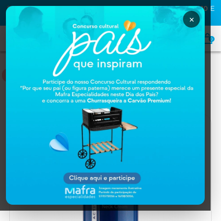
PRIMEIRA COMPRA NA MAFRA? USE O CUPOM
MAFRA10
E
GANHE
10% OFF
×
0
CUIDADOS COM OS PÉS E MÃOS
Home
DERMOCOSMÉTICOS
Cuidados com os pés e mãos