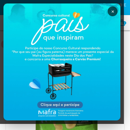
PRIMEIRA COMPRA NA MAFRA? USE O CUPOM
MAFRA10
E
GANHE
10% OFF
×
0
NUTRIÇÃO
Home
NUTRIÇÃO