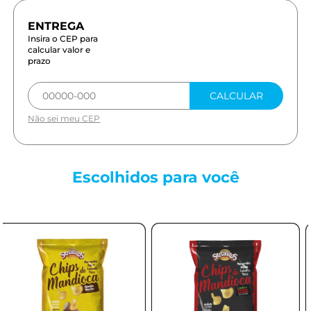
Insira o CEP para
calcular valor e
prazo
CALCULAR
Não sei meu CEP
Escolhidos para
você