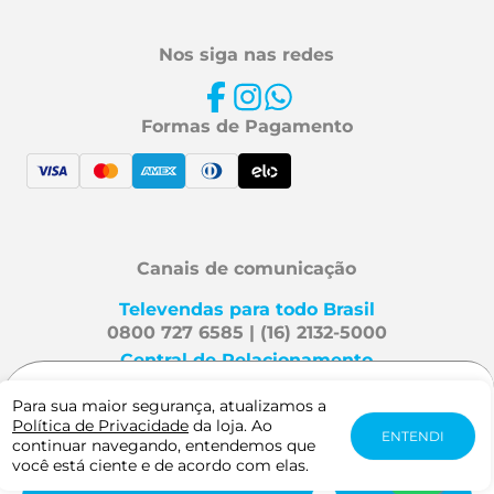
Nos siga nas redes
Formas de Pagamento
Canais de comunicação
Televendas para todo Brasil
0800 727 6585 | (16) 2132-5000
Central de Relacionamento
Fale Conosco
Para sua maior segurança, atualizamos a
R$ 5,26
Política de Privacidade
da loja. Ao
-
+
ENTENDI
continuar navegando, entendemos que
Mafra Especialidades é uma
você está ciente e de acordo com elas.
marca Viveo. Direitos reservados