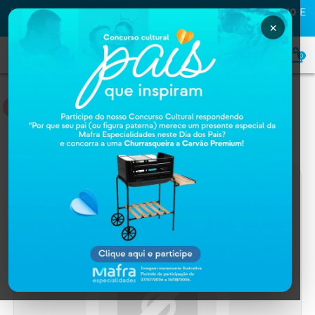
PRIMEIRA COMPRA NA MAFRA? USE O CUPOM
MAFRA10
E
GANHE
10% OFF
×
0
DERMOCOSMÉTICOS
Home
DERMOCOSMÉTICOS