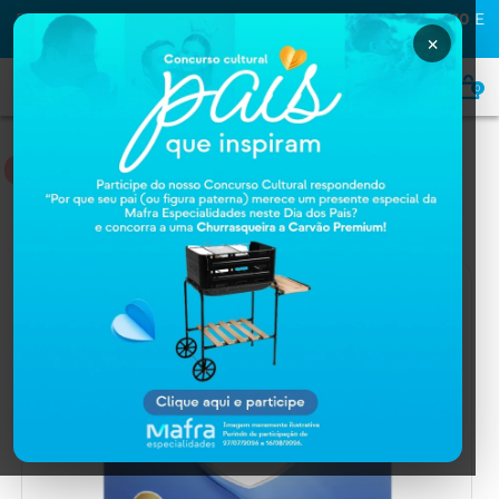
PRIMEIRA COMPRA NA MAFRA? USE O CUPOM
MAFRA10
E
GANHE
10% OFF
×
0
NUTRIÇÃO
Home
NUTRIÇÃO