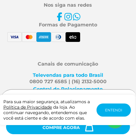
Nos siga nas redes
Formas de Pagamento
Canais de comunicação
Televendas para todo Brasil
0800 727 6585 | (16) 2132-5000
Central de Relacionamento
Fale Conosco
Para sua maior segurança, atualizamos a
R$ 64,50
Política de Privacidade
da loja. Ao
-
+
ENTENDI
continuar navegando, entendemos que
Mafra Especialidades é uma
você está ciente e de acordo com elas.
marca Viveo. Direitos reservados
COMPRE AGORA
2026