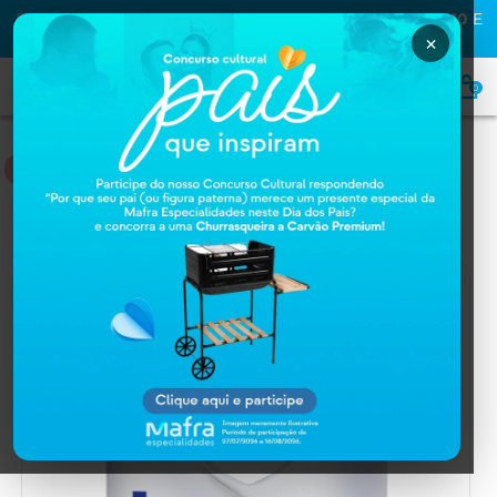
PRIMEIRA COMPRA NA MAFRA? USE O CUPOM
MAFRA10
E
GANHE
10% OFF
×
0
NUTRIÇÃO
Home
NUTRIÇÃO