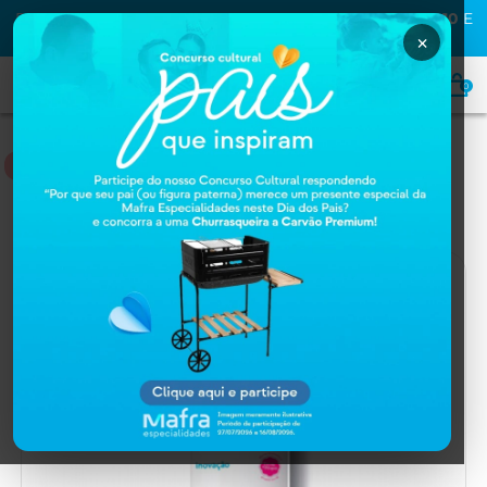
PRIMEIRA COMPRA NA MAFRA? USE O CUPOM
MAFRA10
E
GANHE
10% OFF
×
0
NUTRIÇÃO
Home
NUTRIÇÃO