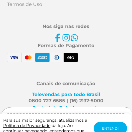
Termos de Uso
Nos siga nas redes
Formas de Pagamento
Canais de comunicação
Televendas para todo Brasil
0800 727 6585 | (16) 2132-5000
Central de Relacionamento
Fale Conosco
Para sua maior segurança, atualizamos a
Gostaria de receber notificação quando
Política de Privacidade
da loja. Ao
este produto estiver disponível?
ENTENDI
continuar navegando, entendemos que