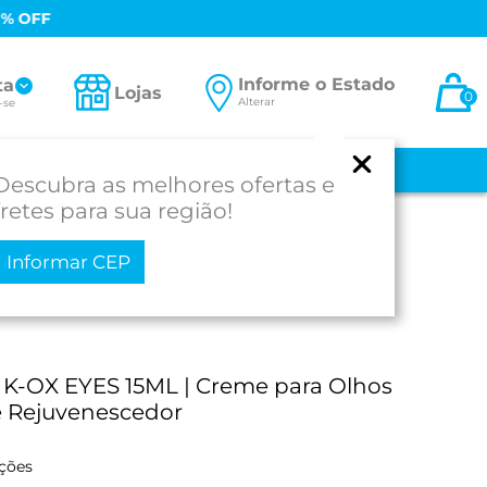
0% OFF
Informe o Estado
ta
Lojas
0
Alterar
-se
 E BEBÊ
MEDICAMENTOS
MOBILIDADE
PROD. PARA SAÚDE
Descubra as melhores ofertas e
fretes para sua região!
Informar CEP
K-OX EYES 15ML | Creme para Olhos
e Rejuvenescedor
ações