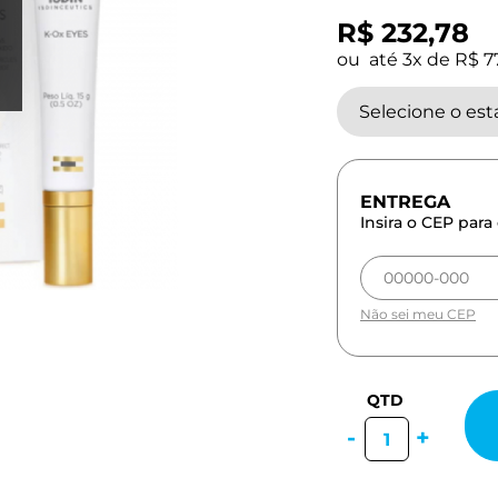
R$ 232,78
ou
3x
de
R$ 7
Selecione o es
Insira o CEP para 
Não sei meu CEP
-
+