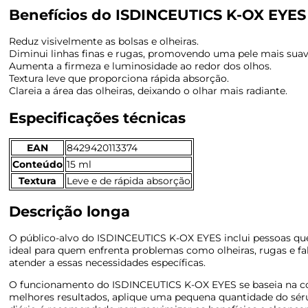
Benefícios do ISDINCEUTICS K-OX EYES
Reduz visivelmente as bolsas e olheiras.
Diminui linhas finas e rugas, promovendo uma pele mais suav
Aumenta a firmeza e luminosidade ao redor dos olhos.
Textura leve que proporciona rápida absorção.
Clareia a área das olheiras, deixando o olhar mais radiante.
Especificações técnicas
EAN
8429420113374
Conteúdo
15 ml
Textura
Leve e de rápida absorção
Descrição longa
O público-alvo do ISDINCEUTICS K-OX EYES inclui pessoas que
ideal para quem enfrenta problemas como olheiras, rugas e fal
atender a essas necessidades específicas.
O funcionamento do ISDINCEUTICS K-OX EYES se baseia na com
melhores resultados, aplique uma pequena quantidade do séru