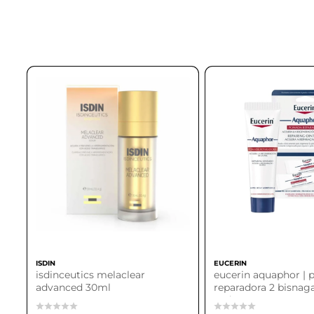
ISDIN
EUCERIN
isdinceutics melaclear
eucerin aquaphor |
advanced 30ml
reparadora 2 bisnag
cada