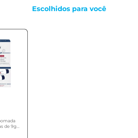
Escolhidos para
você
 pomada
as de 9g