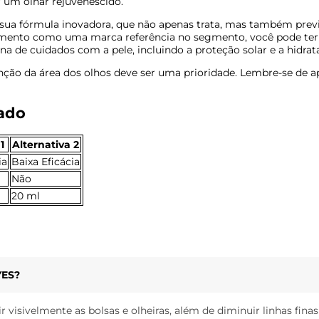
 um olhar rejuvenescido.
 sua fórmula inovadora, que não apenas trata, mas também pre
ecimento como uma marca referência no segmento, você pode ter c
na de cuidados com a pele, incluindo a proteção solar e a hidra
nção da área dos olhos deve ser uma prioridade. Lembre-se de ap
cado
1
Alternativa 2
ia
Baixa Eficácia
Não
20 ml
YES?
 visivelmente as bolsas e olheiras, além de diminuir linhas fi