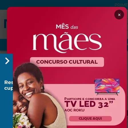
PRIME
×
VER TUDO
PROMOÇÕES
NUTRIÇÃO
DERMOCOSM
HOME
Home
Resgatar
cupom
R$
20
R$