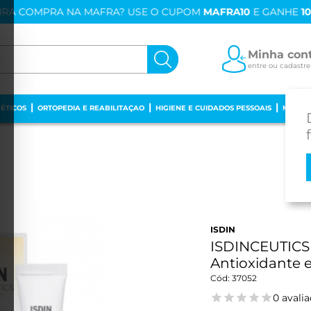
IRA COMPRA NA MAFRA? USE O CUPOM
MAFRA10
E GANHE
1
Minha con
entre ou cadastre
ÉTICOS
ORTOPEDIA E REABILITAÇAO
HIGIENE E CUIDADOS PESSOAIS
MAMÃE
ISDIN
ISDINCEUTICS 
Antioxidante 
37052
0 avali