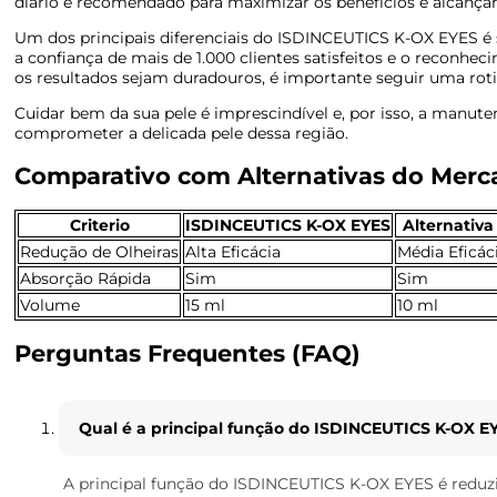
diário é recomendado para maximizar os benefícios e alcançar
Um dos principais diferenciais do ISDINCEUTICS K-OX EYES é
a confiança de mais de 1.000 clientes satisfeitos e o reconh
os resultados sejam duradouros, é importante seguir uma roti
Cuidar bem da sua pele é imprescindível e, por isso, a manute
comprometer a delicada pele dessa região.
Comparativo com Alternativas do Mer
Criterio
ISDINCEUTICS K-OX EYES
Alternativa 
Redução de Olheiras
Alta Eficácia
Média Eficác
Absorção Rápida
Sim
Sim
Volume
15 ml
10 ml
Perguntas Frequentes (FAQ)
Qual é a principal função do ISDINCEUTICS K-OX E
A principal função do ISDINCEUTICS K-OX EYES é reduzir