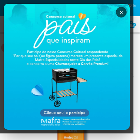
PRIMEIRA COMPRA NA MAFRA? USE O CUPOM
MAFRA10
E
GANHE
10% OFF
×
0
HOME
Home