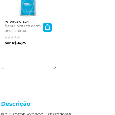
FUTURA BIOTECH
futura biotech derm
one | creme
antitranspirante
R$ 47,25
Descrição
ISDIN FOTOP HYDROOIL SPF30 200ML