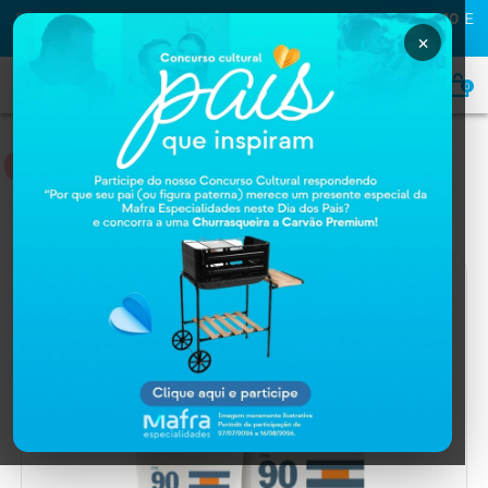
PRIMEIRA COMPRA NA MAFRA? USE O CUPOM
MAFRA10
E
GANHE
10% OFF
×
0
DERMOCOSMÉTICOS
Home
DERMOCOSMÉTICOS