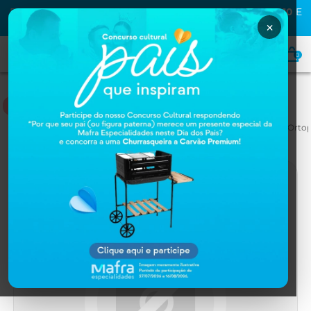
PRIMEIRA COMPRA NA MAFRA? USE O CUPOM
MAFRA10
E
GANHE
10% OFF
×
0
ACESSÓRIOS ORTOPÉDICOS
Home
ORTOPEDIA E REABILITAÇAO
Acessórios
Acessórios Orto