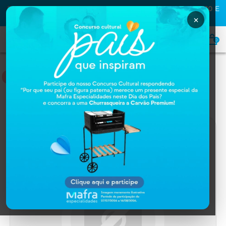
PRIMEIRA COMPRA NA MAFRA? USE O CUPOM
MAFRA10
E
GANHE
10% OFF
×
0
HOME
Home