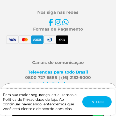
Nos siga nas redes
Formas de Pagamento
Canais de comunicação
Televendas para todo Brasil
0800 727 6585 | (16) 2132-5000
Central de Relacionamento
Fale Conosco
Para sua maior segurança, atualizamos a
Gostaria de receber notificação quando
Política de Privacidade
da loja. Ao
este produto estiver disponível?
ENTENDI
continuar navegando, entendemos que
Mafra Especialidades é uma
você está ciente e de acordo com elas.
AVISE-ME QUANDO CHEGAR
marca Viveo. Direitos reservados