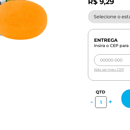
R$ 9,29
Selecione o es
Insira o CEP para 
Não sei meu CEP
-
+