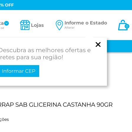
0% OFF
Informe o Estado
ta
Lojas
0
Alterar
-se
 E BEBÊ
MEDICAMENTOS
MOBILIDADE
PROD. PARA SAÚDE
Descubra as melhores ofertas e
fretes para sua região!
Informar CEP
RAP SAB GLICERINA CASTANHA 90GR
ações