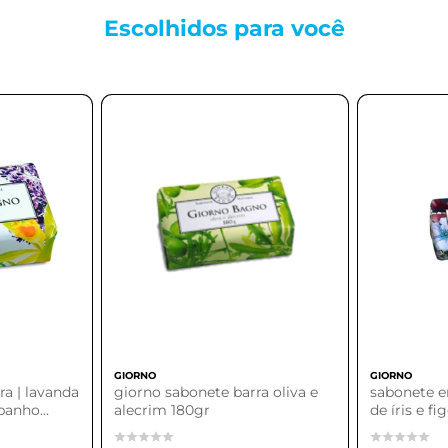
Escolhidos para
você
GIORNO
GIORNO
ra | lavanda
giorno sabonete barra oliva e
sabonete em
 banho
alecrim 180gr
de íris e fi