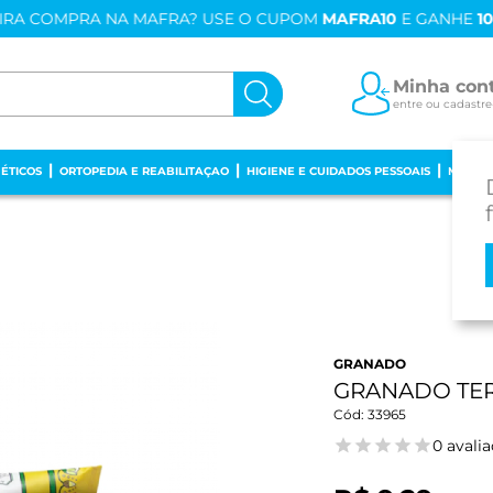
IRA COMPRA NA MAFRA? USE O CUPOM
MAFRA10
E GANHE
1
Minha con
entre ou cadastre
ÉTICOS
ORTOPEDIA E REABILITAÇAO
HIGIENE E CUIDADOS PESSOAIS
MAMÃE
GRANADO
GRANADO TER
33965
0 avali