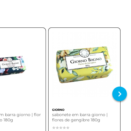
GIORNO
 barra giorno | flor
sabonete em barra giorno |
go 180g
flores de gengibre 180g