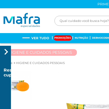
PRIME
VER TUDO
PROMOÇÕES
NUTRIÇÃO
DERMOCOSM
HIGIENE E CUIDADOS PESSOAIS
Home
HIGIENE E CUIDADOS PESSOAIS
Resgatar
cupom
R$
20
R$