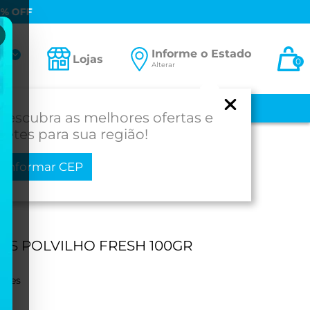
0% OFF
Informe o Estado
ta
Lojas
0
Alterar
-se
 E BEBÊ
MEDICAMENTOS
MOBILIDADE
PROD. PARA SAÚDE
Descubra as melhores ofertas e
fretes para sua região!
Informar CEP
IS POLVILHO FRESH 100GR
ações