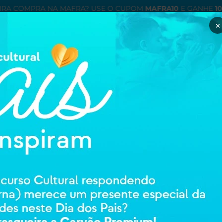
IRA COMPRA NA MAFRA? USE O CUPOM
MAFRA10
E GANHE
1
×
Minha con
entre ou cadastre
ÉTICOS
ORTOPEDIA E REABILITAÇAO
HIGIENE E CUIDADOS PESSOAIS
MAMÃE
GRANADO
GRANADO ANT
30440
0 avali