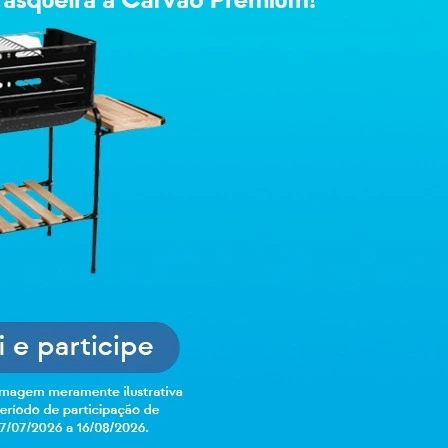
R$ 14,99
Selecione o es
Insira o CEP para 
Não sei meu CEP
-
+